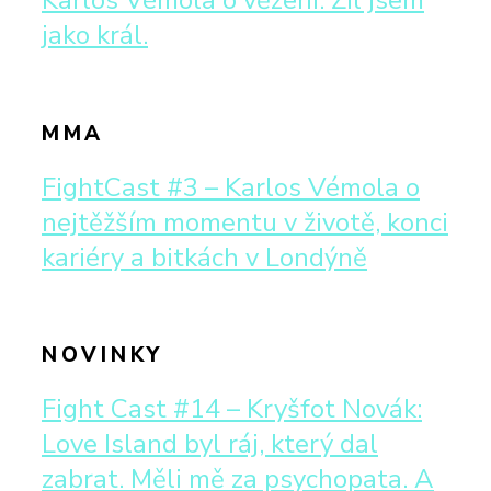
Karlos Vémola o vězení: Žil jsem
jako král.
MMA
FightCast #3 – Karlos Vémola o
nejtěžším momentu v životě, konci
kariéry a bitkách v Londýně
NOVINKY
Fight Cast #14 – Kryšfot Novák:
Love Island byl ráj, který dal
zabrat. Měli mě za psychopata. A