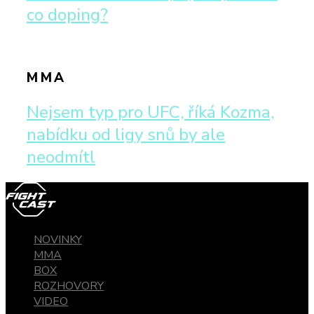
co doping?
MMA
Nejsem typ pro UFC, říká Kozma,
nabídku od ligy snů by ale
neodmítl
NOVINKY
MMA
BOX
ROZHOVORY
VIDEO