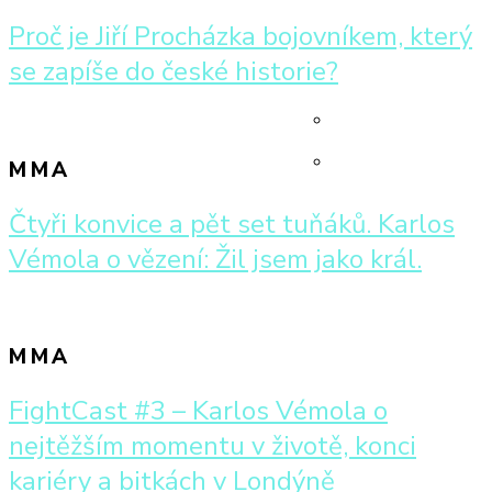
Doktor mi řekl, že
nejtěžším
Kníže o
jsem úplně
momentu v životě,
Proč je Jiří Procházka bojovníkem, který
Muradovovi:
zdravej
konci kariéry a
se zapíše do české historie?
Bohužel na něj
bitkách v Londýně
nemám takový
vliv
Kníže o
MMA
Muradovovi:
Petr Kníže o
Bohužel na něj
Čtyři konvice a pět set tuňáků. Karlos
bojování s
nemám takový
hendikepem:
Vémola o vězení: Žil jsem jako král.
vliv
Doktor mi řekl, že
jsem úplně
zdravej
MMA
FightCast #3 – Karlos Vémola o
nejtěžším momentu v životě, konci
kariéry a bitkách v Londýně