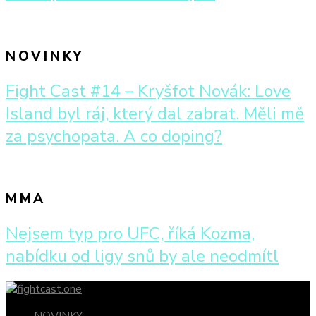
NOVINKY
Fight Cast #14 – Kryšfot Novák: Love
Island byl ráj, který dal zabrat. Měli mě
za psychopata. A co doping?
MMA
Nejsem typ pro UFC, říká Kozma,
nabídku od ligy snů by ale neodmítl