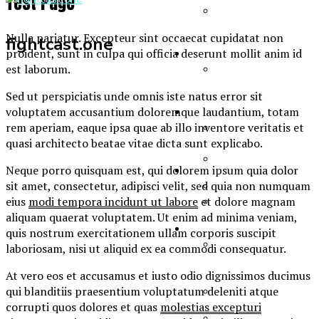
Test Page
Nulla pariatur. Excepteur sint occaecat cupidatat non
Fight Cast #14 –
fightcast.one
proident, sunt in culpa qui officia deserunt mollit anim id
MMA
Kryšfot Novák:
est laborum.
Love Island byl ráj,
který dal zabrat.
Sed ut perspiciatis unde omnis iste natus error sit
FightCast #4 –
Měli mě za
voluptatem accusantium doloremque laudantium, totam
BOX
Miroslav Brož o
psychopata. A co
rem aperiam, eaque ipsa quae ab illo inventore veritatis et
odchodu z
doping?
quasi architecto beatae vitae dicta sunt explicabo.
Oktagonu, hokeji,
Joshua: Boxerská
stavech úzkosti i
Neque porro quisquam est, qui dolorem ipsum quia dolor
ROZHOVORY
superhvězda na
vymáhání peněz
sit amet, consectetur, adipisci velit, sed quia non numquam
FightCast #4 –
kraji zapomnění?
eius
modi tempora incidunt ut labore
et dolore magnam
Miroslav Brož o
Fight Cast #14 –
aliquam quaerat voluptatem. Ut enim ad minima veniam,
odchodu z
VIDEO
Čtyři konvice a
Kryšfot Novák:
quis nostrum exercitationem ullam corporis suscipit
Oktagonu, hokeji,
pět set tuňáků.
Love Island byl ráj,
laboriosam, nisi ut aliquid ex ea commodi consequatur.
stavech úzkosti i
Karlos Vémola o
který dal zabrat.
vymáhání peněz
FightCast #4 –
At vero eos et accusamus et iusto odio dignissimos ducimus
vězení: Žil jsem
Měli mě za
Miroslav Brož o
qui blanditiis praesentium voluptatum deleniti atque
jako král.
psychopata. A co
odchodu z
corrupti quos dolores et quas
molestias excepturi
doping?
Čtyři konvice a
Oktagonu, hokeji,